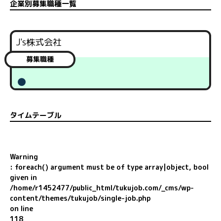
企業別募集職種一覧
J's株式会社
募集職種
タイムテーブル
Warning
: foreach() argument must be of type array|object, bool
given in
/home/r1452477/public_html/tukujob.com/_cms/wp-
content/themes/tukujob/single-job.php
on line
118